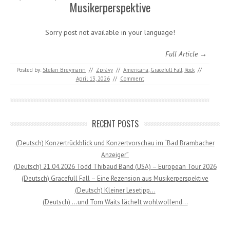
Musikerperspektive
Sorry post not available in your language!
Full Article →
Posted by:
Stefan Breymann
//
Zprávy
//
Americana
,
Gracefull Fall
,
Rock
//
April 13, 2026
//
Comment
RECENT POSTS
(Deutsch) Konzertrückblick und Konzertvorschau im “Bad Brambacher
Anzeiger”
(Deutsch) 21.04.2026 Todd Thibaud Band (USA) – European Tour 2026
(Deutsch) Gracefull Fall – Eine Rezension aus Musikerperspektive
(Deutsch) Kleiner Lesetipp…
(Deutsch) …und Tom Waits lächelt wohlwollend…