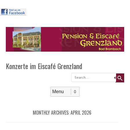
Header
Skip to
content
Menu
Konzerte im Eiscafé Grenzland
Search
Skip to content
Menu
MONTHLY ARCHIVES:
APRIL 2026