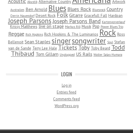
Acoustic
Alternative Country
Artwork
Akustik
Blues
Blues Rock
Country
Ben Arnold
Australien
Bluesrock
Folk
Gitarre
Desert Rock
Gracefull Fall
Hardpan
Derrin Nauendorf
Joseph Parsons
Joseph Parsons Band
Kartenvorverkauf
live on stage
Pop
Krissy Matthews
Musik
Markus Rill
Power Blues Trio
Rock
Reggae
Rich Hopkins & The Luminarios
Ross
Rich Hopkins
songwriter
singer
Sean Staples
Bellenoit
Stefan
Soul
Todd
Tickets
Toby
van de Sande
Terry Lee Hale
Toby Beard
Thibaud
Tom Gillam
US Rails
Unplugged
Walter Salas-Humara
LOGIN
Log in
Entries feed
Comments feed
WordPress.org