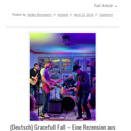
Full Article →
Posted by:
Stefan Breymann
//
Artwork
//
April 22, 2026
//
Comment
(Deutsch) Gracefull Fall – Eine Rezension aus