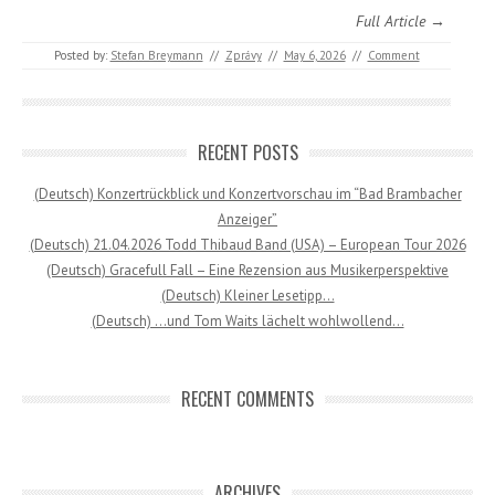
Full Article →
Posted by:
Stefan Breymann
//
Zprávy
//
May 6, 2026
//
Comment
RECENT POSTS
(Deutsch) Konzertrückblick und Konzertvorschau im “Bad Brambacher
Anzeiger”
(Deutsch) 21.04.2026 Todd Thibaud Band (USA) – European Tour 2026
(Deutsch) Gracefull Fall – Eine Rezension aus Musikerperspektive
(Deutsch) Kleiner Lesetipp…
(Deutsch) …und Tom Waits lächelt wohlwollend…
RECENT COMMENTS
ARCHIVES