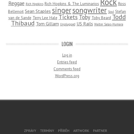
Rock
Reggae
Rich Hopkins & The Luminarios
Ross
Rich Hopkins
songwriter
singer
Sean Staples
Bellenoit
Stefan
Soul
Todd
Tickets
Toby
van de Sande
Terry Lee Hale
Toby Beard
Thibaud
Tom Gillam
US Rails
Unplugged
Walter Salas-Humara
LOGIN
Log in
Entries feed
Comments feed
WordPress.org
Footer Menu
ZPRÁVY
TERMÍNY
PŘÍBĚH
ARTWORK
PARTNER