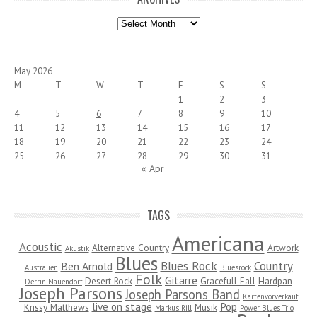
Archives
May 2026
M
T
W
T
F
S
S
1
2
3
4
5
6
7
8
9
10
11
12
13
14
15
16
17
18
19
20
21
22
23
24
25
26
27
28
29
30
31
« Apr
TAGS
Americana
Acoustic
Alternative Country
Artwork
Akustik
Blues
Blues Rock
Country
Ben Arnold
Australien
Bluesrock
Folk
Gitarre
Desert Rock
Gracefull Fall
Hardpan
Derrin Nauendorf
Joseph Parsons
Joseph Parsons Band
Kartenvorverkauf
live on stage
Pop
Krissy Matthews
Musik
Markus Rill
Power Blues Trio