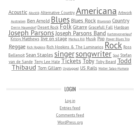
Americana
Acoustic
Alternative Country
Artwork
Akustik
Blues
Blues Rock
Country
Ben Arnold
Australien
Bluesrock
Folk
Gitarre
Desert Rock
Gracefull Fall
Hardpan
Derrin Nauendorf
Joseph Parsons
Joseph Parsons Band
Kartenvorverkauf
live on stage
Pop
Krissy Matthews
Musik
Markus Rill
Power Blues Trio
Rock
Reggae
Rich Hopkins & The Luminarios
Ross
Rich Hopkins
songwriter
singer
Sean Staples
Bellenoit
Stefan
Soul
Todd
Tickets
Toby
van de Sande
Terry Lee Hale
Toby Beard
Thibaud
Tom Gillam
US Rails
Unplugged
Walter Salas-Humara
LOGIN
Log in
Entries feed
Comments feed
WordPress.org