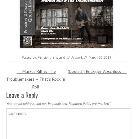
Posted by:
Pensiongrenzland
//
Artwork
//
March 30, 2019
Post navigation
←
Markus Rill & The
(Deutsch) Rockiger Abschluss
→
Troublemakers – That´s Rock ´n´
Roll!
Leave a Reply
Your email address will not be published.
Required fields are marked
*