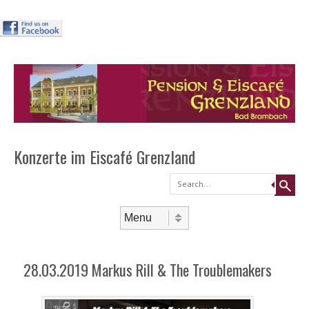
Header
Skip to
content
Menu
Konzerte im Eiscafé Grenzland
Search
Skip to content
Menu
28.03.2019 Markus Rill & The Troublemakers