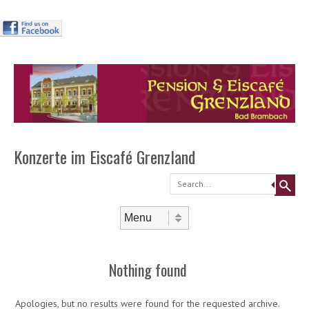
Header
Skip to
content
Menu
Konzerte im Eiscafé Grenzland
Search
Skip to content
Menu
Nothing found
Apologies, but no results were found for the requested archive.