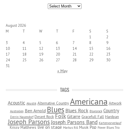
Archives
August 2026
M
T
W
T
F
S
S
1
2
3
4
5
6
7
8
9
10
11
12
13
14
15
16
17
18
19
20
21
22
23
24
25
26
27
28
29
30
31
« May
TAGS
Americana
Acoustic
Alternative Country
Artwork
Akustik
Blues
Blues Rock
Country
Ben Arnold
Australien
Bluesrock
Folk
Gitarre
Desert Rock
Gracefull Fall
Hardpan
Derrin Nauendorf
Joseph Parsons
Joseph Parsons Band
Kartenvorverkauf
live on stage
Pop
Krissy Matthews
Musik
Markus Rill
Power Blues Trio