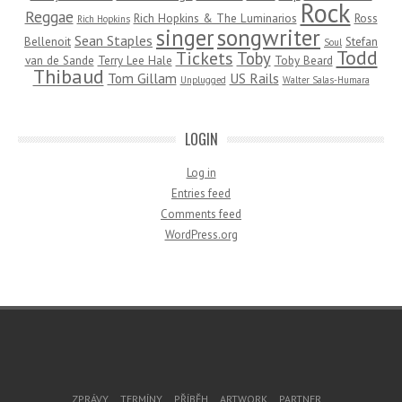
Rock
Reggae
Rich Hopkins & The Luminarios
Ross
Rich Hopkins
songwriter
singer
Sean Staples
Bellenoit
Stefan
Soul
Todd
Tickets
Toby
van de Sande
Terry Lee Hale
Toby Beard
Thibaud
Tom Gillam
US Rails
Unplugged
Walter Salas-Humara
LOGIN
Log in
Entries feed
Comments feed
WordPress.org
Footer Menu
ZPRÁVY
TERMÍNY
PŘÍBĚH
ARTWORK
PARTNER