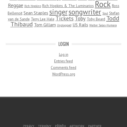
Rock
Reggae
Rich Hopkins & The Luminarios
Ross
Rich Hopkins
songwriter
singer
Sean Staples
Bellenoit
Stefan
Soul
Todd
Tickets
Toby
van de Sande
Terry Lee Hale
Toby Beard
Thibaud
Tom Gillam
US Rails
Unplugged
Walter Salas-Humara
LOGIN
Log in
Entries feed
Comments feed
WordPress.org
Footer Menu
ZPRÁVY
TERMÍNY
PŘÍBĚH
ARTWORK
PARTNER