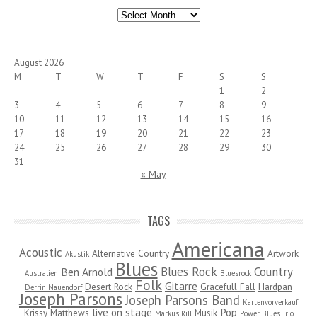
Archives
August 2026
M
T
W
T
F
S
S
1
2
3
4
5
6
7
8
9
10
11
12
13
14
15
16
17
18
19
20
21
22
23
24
25
26
27
28
29
30
31
« May
TAGS
Americana
Acoustic
Alternative Country
Artwork
Akustik
Blues
Blues Rock
Country
Ben Arnold
Australien
Bluesrock
Folk
Gitarre
Desert Rock
Gracefull Fall
Hardpan
Derrin Nauendorf
Joseph Parsons
Joseph Parsons Band
Kartenvorverkauf
live on stage
Pop
Krissy Matthews
Musik
Markus Rill
Power Blues Trio