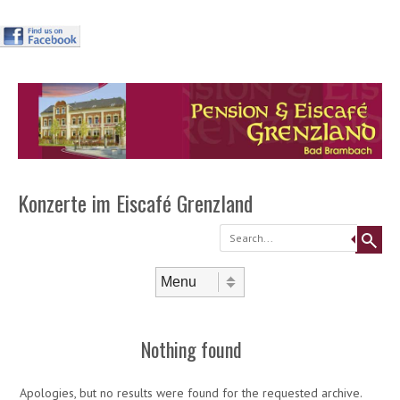
Header
Skip to
content
Menu
Konzerte im Eiscafé Grenzland
Search
Skip to content
Menu
Nothing found
Apologies, but no results were found for the requested archive.