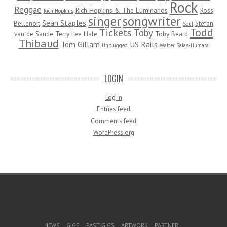
Rock
Reggae
Rich Hopkins & The Luminarios
Ross
Rich Hopkins
songwriter
singer
Sean Staples
Bellenoit
Stefan
Soul
Todd
Tickets
Toby
van de Sande
Terry Lee Hale
Toby Beard
Thibaud
Tom Gillam
US Rails
Unplugged
Walter Salas-Humara
LOGIN
Log in
Entries feed
Comments feed
WordPress.org
Footer Menu
NEWS
GIGS
PAST GIGS
ARTWORK
PARTNER