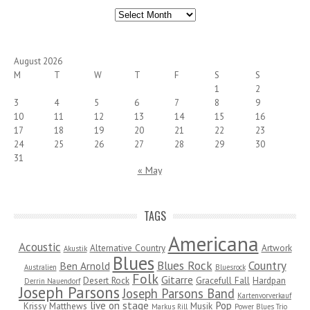
Archives
August 2026
M
T
W
T
F
S
S
1
2
3
4
5
6
7
8
9
10
11
12
13
14
15
16
17
18
19
20
21
22
23
24
25
26
27
28
29
30
31
« May
TAGS
Americana
Acoustic
Alternative Country
Artwork
Akustik
Blues
Blues Rock
Country
Ben Arnold
Australien
Bluesrock
Folk
Gitarre
Desert Rock
Gracefull Fall
Hardpan
Derrin Nauendorf
Joseph Parsons
Joseph Parsons Band
Kartenvorverkauf
live on stage
Pop
Krissy Matthews
Musik
Markus Rill
Power Blues Trio