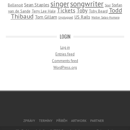
songwriter
singer
Sean Staples
Bellenoit
Stefan
Soul
Todd
Tickets
Toby
van de Sande
Terry Lee Hale
Toby Beard
Thibaud
Tom Gillam
US Rails
Unplugged
Walter Salas-Humara
LOGIN
Log in
Entries feed
Comments feed
WordPress.org
Footer Menu
ZPRÁVY
TERMÍNY
PŘÍBĚH
ARTWORK
PARTNER