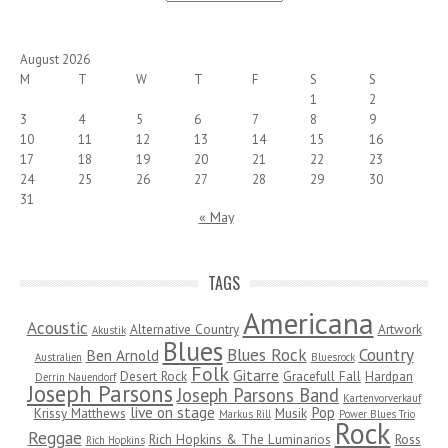
August 2026
M
T
W
T
F
S
S
1
2
3
4
5
6
7
8
9
10
11
12
13
14
15
16
17
18
19
20
21
22
23
24
25
26
27
28
29
30
31
« May
TAGS
Americana
Acoustic
Alternative Country
Artwork
Akustik
Blues
Blues Rock
Country
Ben Arnold
Australien
Bluesrock
Folk
Gitarre
Desert Rock
Gracefull Fall
Hardpan
Derrin Nauendorf
Joseph Parsons
Joseph Parsons Band
Kartenvorverkauf
live on stage
Pop
Krissy Matthews
Musik
Markus Rill
Power Blues Trio
Rock
Reggae
Rich Hopkins & The Luminarios
Ross
Rich Hopkins