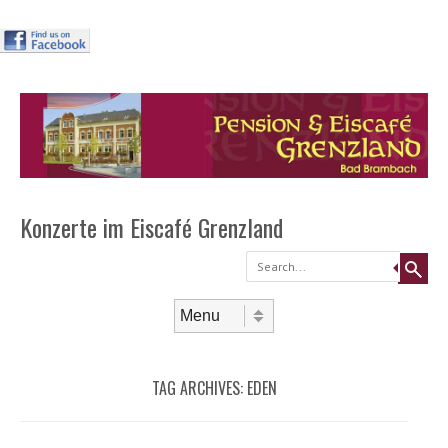
Header
Skip to
content
Menu
Konzerte im Eiscafé Grenzland
Search
Skip to content
Menu
TAG ARCHIVES:
EDEN