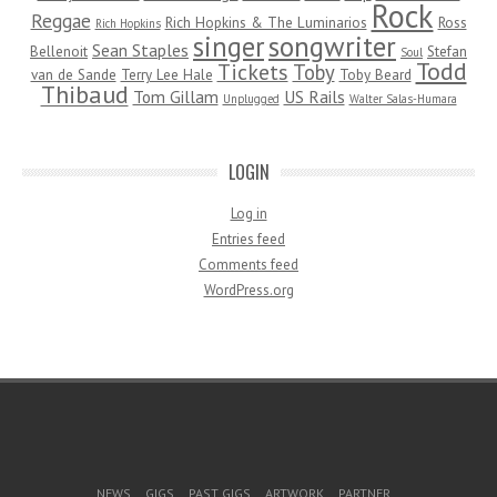
Rock
Reggae
Rich Hopkins & The Luminarios
Ross
Rich Hopkins
songwriter
singer
Sean Staples
Bellenoit
Stefan
Soul
Todd
Tickets
Toby
van de Sande
Terry Lee Hale
Toby Beard
Thibaud
Tom Gillam
US Rails
Unplugged
Walter Salas-Humara
LOGIN
Log in
Entries feed
Comments feed
WordPress.org
Footer Menu
NEWS
GIGS
PAST GIGS
ARTWORK
PARTNER