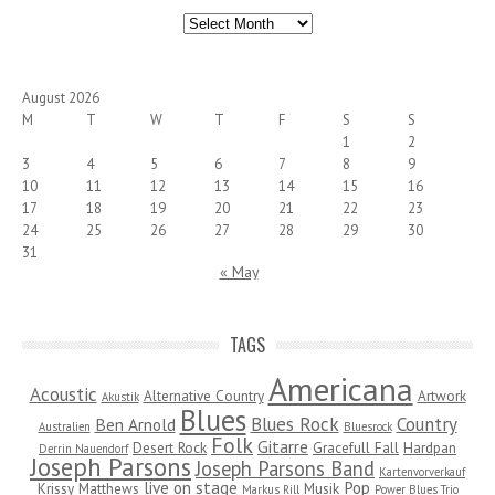
Archives
August 2026
M
T
W
T
F
S
S
1
2
3
4
5
6
7
8
9
10
11
12
13
14
15
16
17
18
19
20
21
22
23
24
25
26
27
28
29
30
31
« May
TAGS
Americana
Acoustic
Alternative Country
Artwork
Akustik
Blues
Blues Rock
Country
Ben Arnold
Australien
Bluesrock
Folk
Gitarre
Desert Rock
Gracefull Fall
Hardpan
Derrin Nauendorf
Joseph Parsons
Joseph Parsons Band
Kartenvorverkauf
live on stage
Pop
Krissy Matthews
Musik
Markus Rill
Power Blues Trio