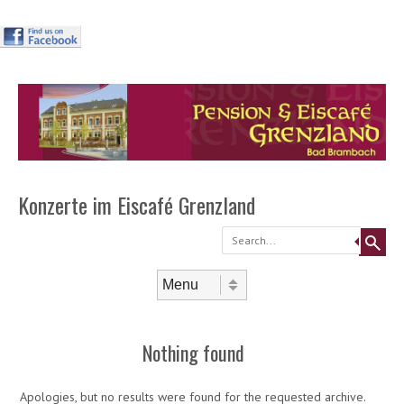
Header
Skip to
content
Menu
Konzerte im Eiscafé Grenzland
Search
Skip to content
Menu
Nothing found
Apologies, but no results were found for the requested archive.