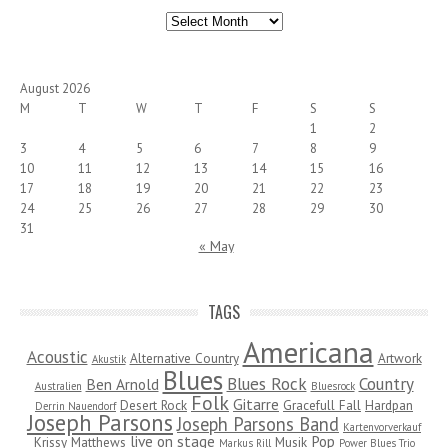
Archives
August 2026
M
T
W
T
F
S
S
1
2
3
4
5
6
7
8
9
10
11
12
13
14
15
16
17
18
19
20
21
22
23
24
25
26
27
28
29
30
31
« May
TAGS
Americana
Acoustic
Alternative Country
Artwork
Akustik
Blues
Blues Rock
Country
Ben Arnold
Australien
Bluesrock
Folk
Gitarre
Desert Rock
Gracefull Fall
Hardpan
Derrin Nauendorf
Joseph Parsons
Joseph Parsons Band
Kartenvorverkauf
live on stage
Pop
Krissy Matthews
Musik
Markus Rill
Power Blues Trio