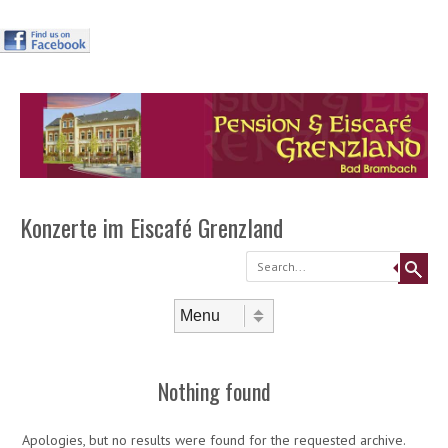
Header
Skip to
content
Menu
Konzerte im Eiscafé Grenzland
Search
Skip to content
Menu
Nothing found
Apologies, but no results were found for the requested archive.