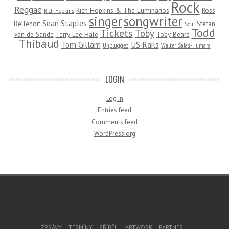
Rock
Reggae
Rich Hopkins & The Luminarios
Ross
Rich Hopkins
songwriter
singer
Sean Staples
Bellenoit
Stefan
Soul
Todd
Tickets
Toby
van de Sande
Terry Lee Hale
Toby Beard
Thibaud
Tom Gillam
US Rails
Unplugged
Walter Salas-Humara
LOGIN
Log in
Entries feed
Comments feed
WordPress.org
Footer Menu
ZPRÁVY
TERMÍNY
PŘÍBĚH
ARTWORK
PARTNER