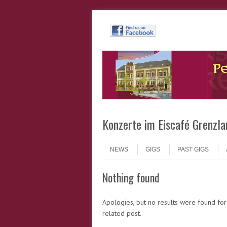
Header Menu
Skip to content
Konzerte im Eiscafé Grenzla
Skip to content
Menu
NEWS
GIGS
PAST GIGS
Nothing found
Apologies, but no results were found for
related post.