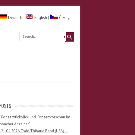
Deutsch
|
English
|
Česky
POSTS
 Konzertrückblick und Konzertvorschau im
mbacher Anzeiger”
) 21.04.2026 Todd Thibaud Band (USA) –