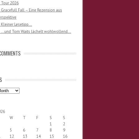
 Tour 2026
 Gracefull Fall – Eine Rezension aus
rspektive
 Kleiner Lesetipp…
) …und Tom Waits lächelt wohlwollend…
 COMMENTS
S
026
W
T
F
S
S
1
2
5
6
7
8
9
1
12
13
14
15
16