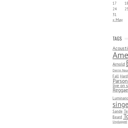
17
1
24
2
31
« May
TAGS
Acousti
Ame
Arnold
Derrin Nau
Fall
Hard
Parson
live on 
Reggae
Luminari
singe
Sande
Te
T
Beard
Unplugged