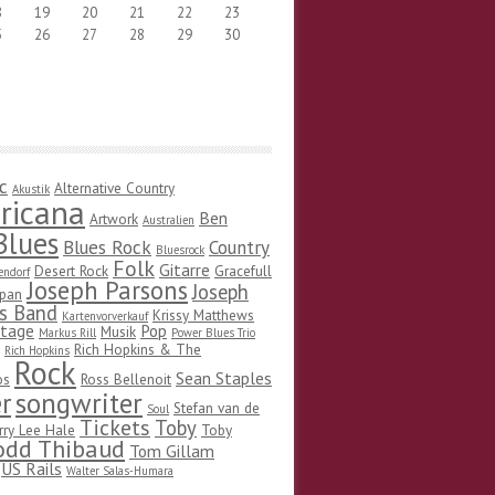
8
19
20
21
22
23
5
26
27
28
29
30
c
Alternative Country
Akustik
ricana
Ben
Artwork
Australien
Blues
Blues Rock
Country
Bluesrock
Folk
Gitarre
Desert Rock
Gracefull
endorf
Joseph Parsons
Joseph
pan
s Band
Krissy Matthews
Kartenvorverkauf
stage
Pop
Musik
Markus Rill
Power Blues Trio
Rich Hopkins & The
Rich Hopkins
Rock
Sean Staples
os
Ross Bellenoit
songwriter
r
Stefan van de
Soul
Tickets
Toby
rry Lee Hale
Toby
odd Thibaud
Tom Gillam
US Rails
Walter Salas-Humara