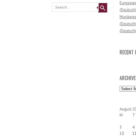
European
(Deutsch)
Musikerpe
(Deutsch)
(Deutsch
RECENT
ARCHIVE
Archives
August 2
M
T
3
4
10
1