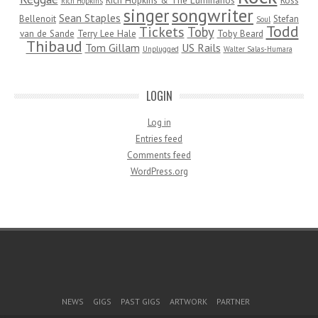
Rich Hopkins & The Luminarios
Ross
Rich Hopkins
songwriter
singer
Sean Staples
Bellenoit
Stefan
Soul
Todd
Tickets
Toby
van de Sande
Terry Lee Hale
Toby Beard
Thibaud
Tom Gillam
US Rails
Unplugged
Walter Salas-Humara
LOGIN
Log in
Entries feed
Comments feed
WordPress.org
Footer Menu
NEWS
GIGS
PAST GIGS
ARTWORK
PARTNER