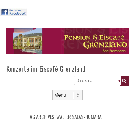
Header
Skip to
content
Menu
Konzerte im Eiscafé Grenzland
Search
Skip to content
Menu
TAG ARCHIVES:
WALTER SALAS-HUMARA