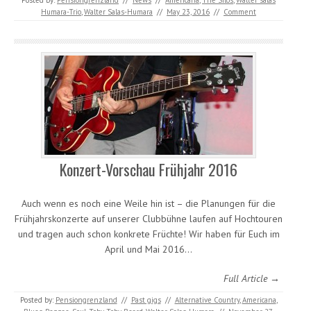
Posted by:
Pensiongrenzland
//
News
//
Americana
,
The Silos
,
Walter salas
Humara-Trio
,
Walter Salas-Humara
//
May 23, 2016
//
Comment
Konzert-Vorschau Frühjahr 2016
Auch wenn es noch eine Weile hin ist – die Planungen für die
Frühjahrskonzerte auf unserer Clubbühne laufen auf Hochtouren
und tragen auch schon konkrete Früchte! Wir haben für Euch im
April und Mai 2016…
Full Article →
Posted by:
Pensiongrenzland
//
Past gigs
//
Alternative Country
,
Americana
,