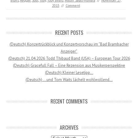
Blues
,
Reggae
,
Soul
,
Toby
,
Toby Beard
,
Walter Salas-Humara
//
November 27,
2015
//
Comment
RECENT POSTS
(Deutsch) Konzertrückblick und Konzertvorschau im “Bad Brambacher
Anzeiger”
(Deutsch) 21.04.2026 Todd Thibaud Band (USA) – European Tour 2026
(Deutsch) Gracefull Fall – Eine Rezension aus Musikerperspektive
(Deutsch) Kleiner Lesetipp…
(Deutsch) …und Tom Waits lächelt wohlwollend…
RECENT COMMENTS
ARCHIVES
Archives