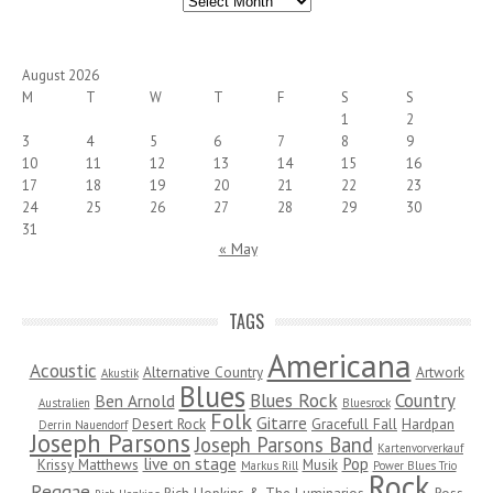
August 2026
M
T
W
T
F
S
S
1
2
3
4
5
6
7
8
9
10
11
12
13
14
15
16
17
18
19
20
21
22
23
24
25
26
27
28
29
30
31
« May
TAGS
Americana
Acoustic
Alternative Country
Artwork
Akustik
Blues
Blues Rock
Country
Ben Arnold
Australien
Bluesrock
Folk
Gitarre
Desert Rock
Gracefull Fall
Hardpan
Derrin Nauendorf
Joseph Parsons
Joseph Parsons Band
Kartenvorverkauf
live on stage
Pop
Krissy Matthews
Musik
Markus Rill
Power Blues Trio
Rock
Reggae