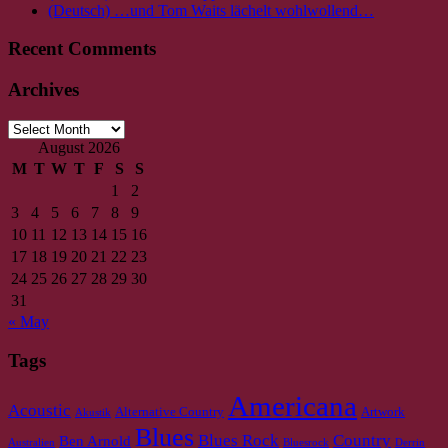
(Deutsch) …und Tom Waits lächelt wohlwollend…
Recent Comments
Archives
Archives
August 2026
M
T
W
T
F
S
S
1
2
3
4
5
6
7
8
9
10
11
12
13
14
15
16
17
18
19
20
21
22
23
24
25
26
27
28
29
30
31
« May
Tags
Americana
Acoustic
Alternative Country
Artwork
Akustik
Blues
Blues Rock
Country
Ben Arnold
Australien
Bluesrock
Derrin