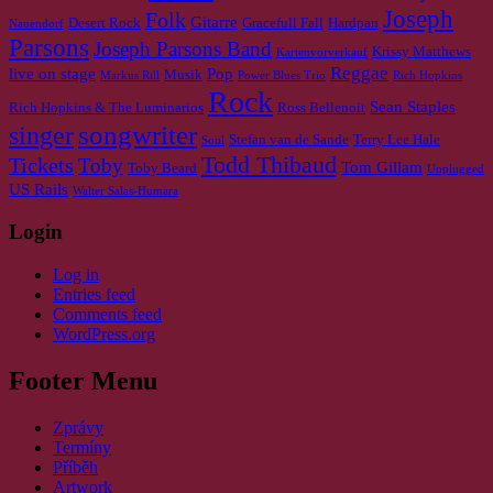
Joseph
Folk
Gitarre
Desert Rock
Gracefull Fall
Hardpan
Nauendorf
Parsons
Joseph Parsons Band
Krissy Matthews
Kartenvorverkauf
Reggae
live on stage
Pop
Musik
Markus Rill
Power Blues Trio
Rich Hopkins
Rock
Sean Staples
Rich Hopkins & The Luminarios
Ross Bellenoit
singer
songwriter
Stefan van de Sande
Terry Lee Hale
Soul
Todd Thibaud
Tickets
Toby
Tom Gillam
Toby Beard
Unplugged
US Rails
Walter Salas-Humara
Login
Log in
Entries feed
Comments feed
WordPress.org
Footer Menu
Zprávy
Termíny
Příběh
Artwork