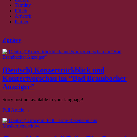
Termíny
Příběh
Artwork
Partner
Kvůli omezené kapacitě doporučujeme zájemcům hudby rezervovat vstupenky
Zprávy
Rezervace vstupenek
předem telefonicky tel.: (+49) 37438/20473 Ticket-Order-Mail:
grenzlandkonzerte@gmail.com
(Deutsch) Konzertrückblick und
Konzertvorschau im “Bad Brambacher
Anzeiger”
Sorry post not available in your language!
Full Article →