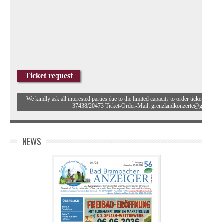
Ticket request
We kindly ask all interested parties due to the limited capacity to order tickets in ad
37438/20473 Ticket-Order-Mail: grenzlandkonzerte@gmail.co
NEWS