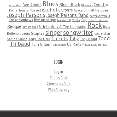
Blues
Blues Rock
Country
Ben Arnold
Australien
Bluesrock
Folk
Gitarre
Desert Rock
Gracefull Fall
Hardpan
Derrin Nauendorf
Joseph Parsons
Joseph Parsons Band
Kartenvorverkauf
live on stage
Pop
Krissy Matthews
Musik
Markus Rill
Power Blues Trio
Rock
Reggae
Rich Hopkins & The Luminarios
Ross
Rich Hopkins
songwriter
singer
Sean Staples
Bellenoit
Stefan
Soul
Todd
Tickets
Toby
van de Sande
Terry Lee Hale
Toby Beard
Thibaud
Tom Gillam
US Rails
Unplugged
Walter Salas-Humara
LOGIN
Log in
Entries feed
Comments feed
WordPress.org