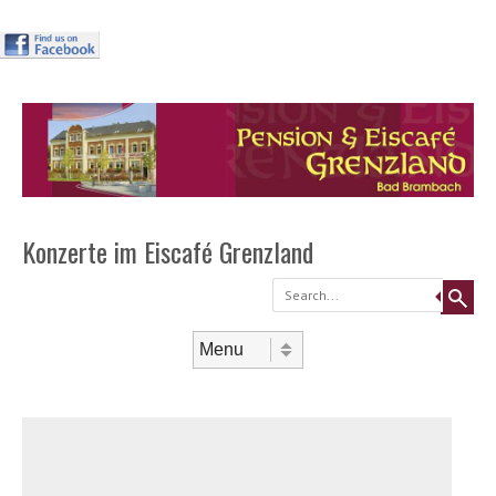
Header
Skip to
content
Menu
Konzerte im Eiscafé Grenzland
Search
Skip to content
Menu