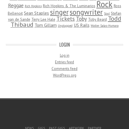
Rock
Reggae
Rich Hopkins & The Luminarios
Ross
Rich Hopkins
songwriter
singer
Sean Staples
Bellenoit
Stefan
Soul
Todd
Tickets
Toby
van de Sande
Terry Lee Hale
Toby Beard
Thibaud
Tom Gillam
US Rails
Unplugged
Walter Salas-Humara
LOGIN
Log in
Entries feed
Comments feed
WordPress.org
Footer Menu
NEWS
GIGS
PAST GIGS
ARTWORK
PARTNER