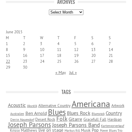
ARCHIVES
Archives
June 2015
M
T
W
T
F
S
S
1
2
3
4
5
6
7
8
9
10
11
12
13
14
15
16
17
18
19
20
21
22
23
24
25
26
27
28
29
30
« May
Jul »
TAGS
Americana
Acoustic
Alternative Country
Artwork
Akustik
Blues
Blues Rock
Country
Ben Arnold
Australien
Bluesrock
Folk
Gitarre
Desert Rock
Gracefull Fall
Hardpan
Derrin Nauendorf
Joseph Parsons
Joseph Parsons Band
Kartenvorverkauf
live on stage
Pop
Krissy Matthews
Musik
Markus Rill
Power Blues Trio