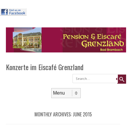
Header
Skip to
content
Menu
Konzerte im Eiscafé Grenzland
Search
Skip to content
Menu
MONTHLY ARCHIVES:
JUNE 2015