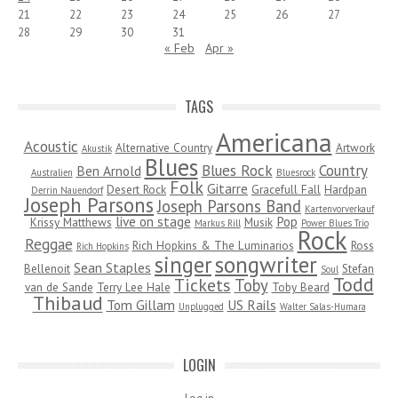
21
22
23
24
25
26
27
28
29
30
31
« Feb
Apr »
TAGS
Americana
Acoustic
Alternative Country
Artwork
Akustik
Blues
Blues Rock
Country
Ben Arnold
Australien
Bluesrock
Folk
Gitarre
Desert Rock
Gracefull Fall
Hardpan
Derrin Nauendorf
Joseph Parsons
Joseph Parsons Band
Kartenvorverkauf
live on stage
Pop
Krissy Matthews
Musik
Markus Rill
Power Blues Trio
Rock
Reggae
Rich Hopkins & The Luminarios
Ross
Rich Hopkins
songwriter
singer
Sean Staples
Bellenoit
Stefan
Soul
Todd
Tickets
Toby
van de Sande
Terry Lee Hale
Toby Beard
Thibaud
Tom Gillam
US Rails
Unplugged
Walter Salas-Humara
LOGIN