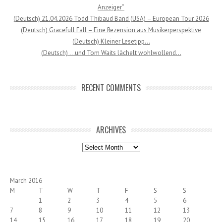
Anzeiger”
(Deutsch) 21.04.2026 Todd Thibaud Band (USA) – European Tour 2026
(Deutsch) Gracefull Fall – Eine Rezension aus Musikerperspektive
(Deutsch) Kleiner Lesetipp…
(Deutsch) …und Tom Waits lächelt wohlwollend…
RECENT COMMENTS
ARCHIVES
Archives
March 2016
M
T
W
T
F
S
S
1
2
3
4
5
6
7
8
9
10
11
12
13
14
15
16
17
18
19
20