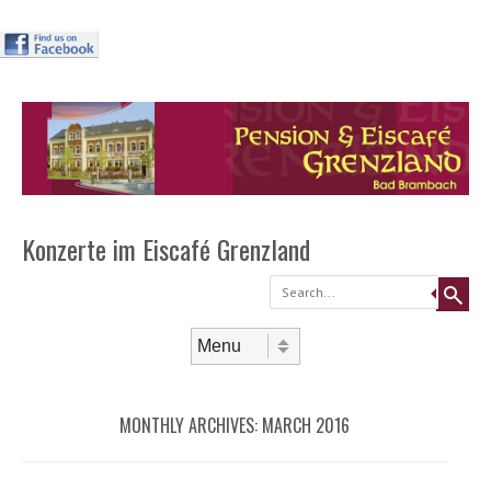
Header
Skip to
content
Menu
Konzerte im Eiscafé Grenzland
Search
Skip to content
Menu
MONTHLY ARCHIVES:
MARCH 2016