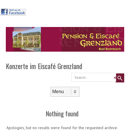
Header
Skip to
content
Menu
Konzerte im Eiscafé Grenzland
Search
Skip to content
Menu
Nothing found
Apologies, but no results were found for the requested archive.