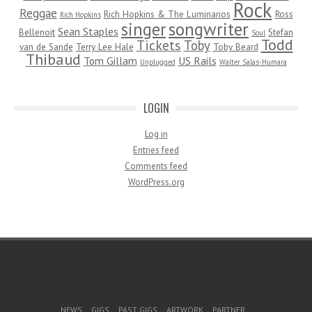
Rock
Reggae
Rich Hopkins & The Luminarios
Ross
Rich Hopkins
songwriter
singer
Sean Staples
Bellenoit
Stefan
Soul
Todd
Tickets
Toby
van de Sande
Terry Lee Hale
Toby Beard
Thibaud
Tom Gillam
US Rails
Unplugged
Walter Salas-Humara
LOGIN
Log in
Entries feed
Comments feed
WordPress.org
Footer Menu
NEWS
GIGS
PAST GIGS
ARTWORK
PARTNER