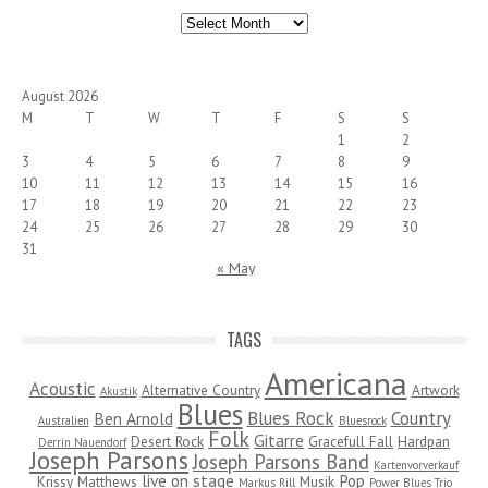
Archives
August 2026
M
T
W
T
F
S
S
1
2
3
4
5
6
7
8
9
10
11
12
13
14
15
16
17
18
19
20
21
22
23
24
25
26
27
28
29
30
31
« May
TAGS
Americana
Acoustic
Alternative Country
Artwork
Akustik
Blues
Blues Rock
Country
Ben Arnold
Australien
Bluesrock
Folk
Gitarre
Desert Rock
Gracefull Fall
Hardpan
Derrin Nauendorf
Joseph Parsons
Joseph Parsons Band
Kartenvorverkauf
live on stage
Pop
Krissy Matthews
Musik
Markus Rill
Power Blues Trio