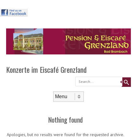
Header
Skip to
content
Menu
Konzerte im Eiscafé Grenzland
Search
Skip to content
Menu
Nothing found
Apologies, but no results were found for the requested archive.