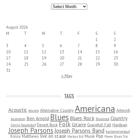
Archives
August 2026
M
T
W
T
F
S
S
1
2
3
4
5
6
7
8
9
10
11
12
13
14
15
16
17
18
19
20
21
22
23
24
25
26
27
28
29
30
31
« May
TAGS
Americana
Acoustic
Alternative Country
Artwork
Akustik
Blues
Blues Rock
Country
Ben Arnold
Australien
Bluesrock
Folk
Gitarre
Desert Rock
Gracefull Fall
Hardpan
Derrin Nauendorf
Joseph Parsons
Joseph Parsons Band
Kartenvorverkauf
live on stage
Pop
Krissy Matthews
Musik
Markus Rill
Power Blues Trio