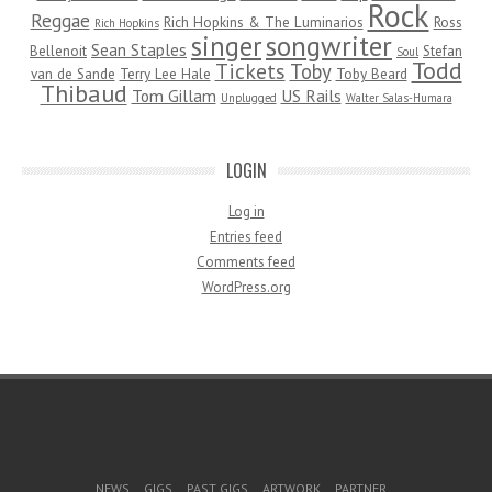
Rock
Reggae
Rich Hopkins & The Luminarios
Ross
Rich Hopkins
songwriter
singer
Sean Staples
Bellenoit
Stefan
Soul
Todd
Tickets
Toby
van de Sande
Terry Lee Hale
Toby Beard
Thibaud
Tom Gillam
US Rails
Unplugged
Walter Salas-Humara
LOGIN
Log in
Entries feed
Comments feed
WordPress.org
Footer Menu
NEWS
GIGS
PAST GIGS
ARTWORK
PARTNER