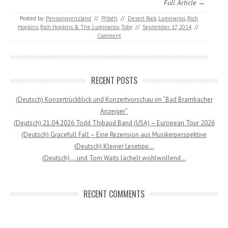
Full Article →
Posted by:
Pensiongrenzland
//
Příběh
//
Desert Rock
,
Luminarios
,
Rich
Hopkins
,
Rich Hopkins & The Luminarios
,
Toby
//
September 17, 2014
//
Comment
RECENT POSTS
(Deutsch) Konzertrückblick und Konzertvorschau im “Bad Brambacher
Anzeiger”
(Deutsch) 21.04.2026 Todd Thibaud Band (USA) – European Tour 2026
(Deutsch) Gracefull Fall – Eine Rezension aus Musikerperspektive
(Deutsch) Kleiner Lesetipp…
(Deutsch) …und Tom Waits lächelt wohlwollend…
RECENT COMMENTS