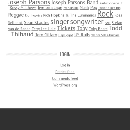
Joseph Parsons
Joseph Parsons Band
Kartenvorverkauf
live on stage
Pop
Krissy Matthews
Musik
Markus Rill
Power Blues Trio
Rock
Reggae
Rich Hopkins & The Luminarios
Ross
Rich Hopkins
songwriter
singer
Sean Staples
Bellenoit
Stefan
Soul
Todd
Tickets
Toby
van de Sande
Terry Lee Hale
Toby Beard
Thibaud
Tom Gillam
US Rails
Unplugged
Walter Salas-Humara
LOGIN
Log in
Entries feed
Comments feed
WordPress.org