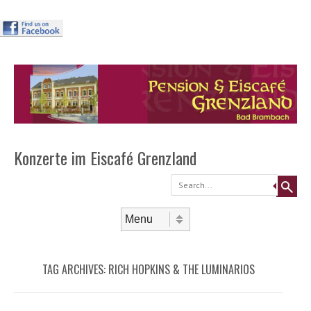
Header
Skip to
content
Menu
Konzerte im Eiscafé Grenzland
Search
Skip to content
Menu
TAG ARCHIVES:
RICH HOPKINS & THE LUMINARIOS