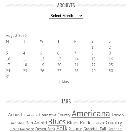
ARCHIVES
Archives
August 2026
M
T
W
T
F
S
S
1
2
3
4
5
6
7
8
9
10
11
12
13
14
15
16
17
18
19
20
21
22
23
24
25
26
27
28
29
30
31
« May
TAGS
Americana
Acoustic
Alternative Country
Artwork
Akustik
Blues
Blues Rock
Country
Ben Arnold
Australien
Bluesrock
Folk
Gitarre
Desert Rock
Gracefull Fall
Hardpan
Derrin Nauendorf