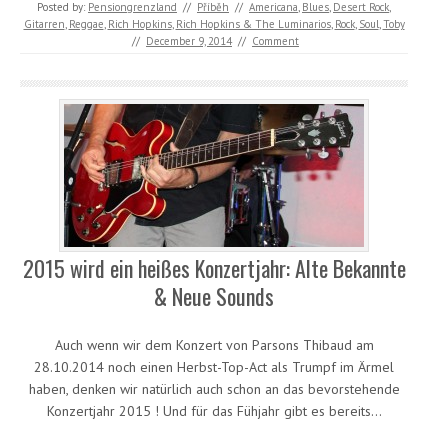
Posted by:
Pensiongrenzland
//
Příběh
//
Americana
,
Blues
,
Desert Rock
,
Gitarren
,
Reggae
,
Rich Hopkins
,
Rich Hopkins & The Luminarios
,
Rock
,
Soul
,
Toby
//
December 9, 2014
//
Comment
2015 wird ein heißes Konzertjahr: Alte Bekannte
& Neue Sounds
Auch wenn wir dem Konzert von Parsons Thibaud am
28.10.2014 noch einen Herbst-Top-Act als Trumpf im Ärmel
haben, denken wir natürlich auch schon an das bevorstehende
Konzertjahr 2015 ! Und für das Fühjahr gibt es bereits…