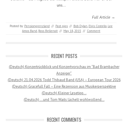
uns…
Full Article →
Posted by:
Pensiongrenzland
//
Past gigs
//
Bob Dylan
,
Elvis Costello
,
Lee
Amos Band
,
Ross Bellenoit
//
May 18, 2015
//
Comment
RECENT POSTS
(Deutsch) Konzertrückblick und Konzertvorschau im “Bad Brambacher
Anzeiger”
(Deutsch) 21.04.2026 Todd Thibaud Band (USA) – European Tour 2026
(Deutsch) Gracefull Fall – Eine Rezension aus Musikerperspektive
(Deutsch) Kleiner Lesetipp…
(Deutsch) …und Tom Waits lächelt wohlwollend…
RECENT COMMENTS