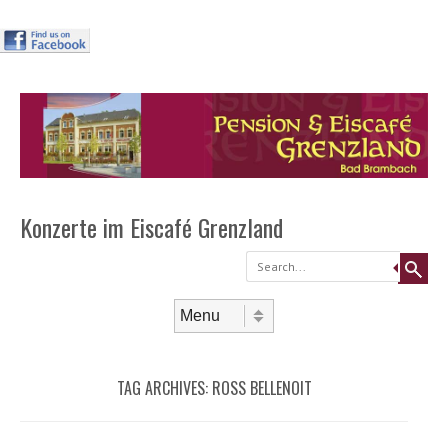
Header
Skip to
content
Menu
Konzerte im Eiscafé Grenzland
Search
Skip to content
Menu
TAG ARCHIVES:
ROSS BELLENOIT