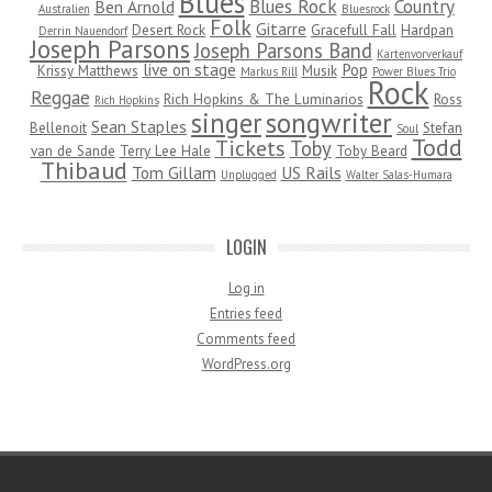
Blues
Blues Rock
Country
Ben Arnold
Australien
Bluesrock
Folk
Gitarre
Desert Rock
Gracefull Fall
Hardpan
Derrin Nauendorf
Joseph Parsons
Joseph Parsons Band
Kartenvorverkauf
live on stage
Pop
Krissy Matthews
Musik
Markus Rill
Power Blues Trio
Rock
Reggae
Rich Hopkins & The Luminarios
Ross
Rich Hopkins
songwriter
singer
Sean Staples
Bellenoit
Stefan
Soul
Todd
Tickets
Toby
van de Sande
Terry Lee Hale
Toby Beard
Thibaud
Tom Gillam
US Rails
Unplugged
Walter Salas-Humara
LOGIN
Log in
Entries feed
Comments feed
WordPress.org