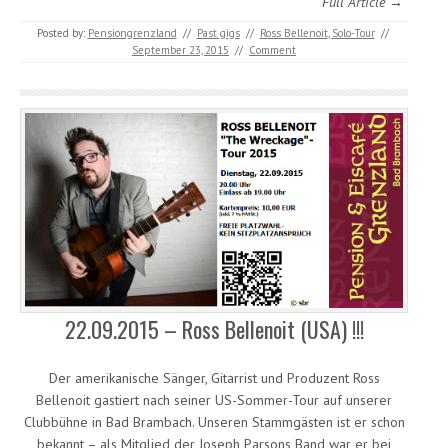
Full Article →
Posted by:
Pensiongrenzland
//
Past gigs
//
Ross Bellenoit
,
Solo-Tour
//
September 23, 2015
//
Comment
22.09.2015 – Ross Bellenoit (USA) !!!
Der amerikanische Sänger, Gitarrist und Produzent Ross
Bellenoit gastiert nach seiner US-Sommer-Tour auf unserer
Clubbühne in Bad Brambach. Unseren Stammgästen ist er schon
bekannt – als Mitglied der Joseph Parsons Band war er bei