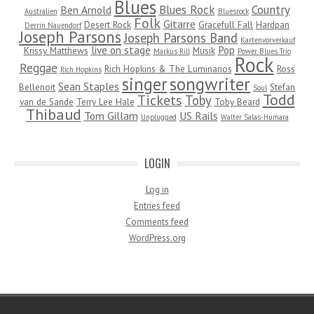
Blues
Blues Rock
Country
Ben Arnold
Australien
Bluesrock
Folk
Gitarre
Desert Rock
Gracefull Fall
Hardpan
Derrin Nauendorf
Joseph Parsons
Joseph Parsons Band
Kartenvorverkauf
live on stage
Pop
Krissy Matthews
Musik
Markus Rill
Power Blues Trio
Rock
Reggae
Rich Hopkins & The Luminarios
Ross
Rich Hopkins
songwriter
singer
Sean Staples
Bellenoit
Stefan
Soul
Todd
Tickets
Toby
van de Sande
Terry Lee Hale
Toby Beard
Thibaud
Tom Gillam
US Rails
Unplugged
Walter Salas-Humara
LOGIN
Log in
Entries feed
Comments feed
WordPress.org