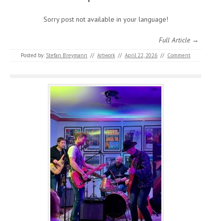
Sorry post not available in your language!
Full Article →
Posted by:
Stefan Breymann
//
Artwork
//
April 22, 2026
//
Comment