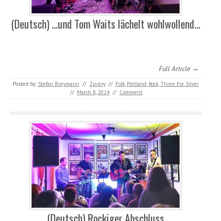
(Deutsch) …und Tom Waits lächelt wohlwollend…
Full Article →
Posted by:
Stefan Breymann
//
Zprávy
//
Folk
,
Portland
,
Rock
,
Three For Silver
//
March 8, 2024
//
Comment
(Deutsch) Rockiger Abschluss