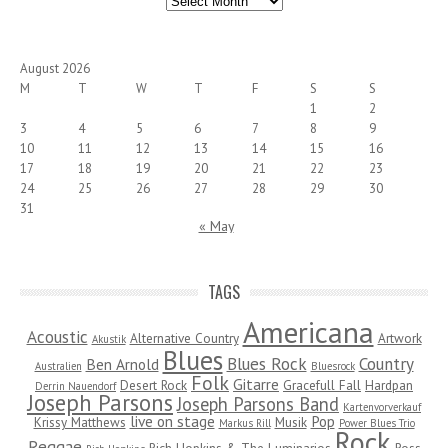
August 2026
M
T
W
T
F
S
S
1
2
3
4
5
6
7
8
9
10
11
12
13
14
15
16
17
18
19
20
21
22
23
24
25
26
27
28
29
30
31
« May
TAGS
Americana
Acoustic
Alternative Country
Artwork
Akustik
Blues
Blues Rock
Country
Ben Arnold
Australien
Bluesrock
Folk
Gitarre
Desert Rock
Gracefull Fall
Hardpan
Derrin Nauendorf
Joseph Parsons
Joseph Parsons Band
Kartenvorverkauf
live on stage
Pop
Krissy Matthews
Musik
Markus Rill
Power Blues Trio
Rock
Reggae