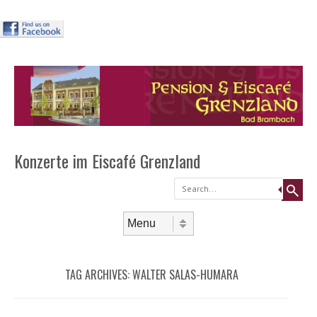
Header
Skip to
content
Menu
Konzerte im Eiscafé Grenzland
Search
Skip to content
Menu
TAG ARCHIVES:
WALTER SALAS-HUMARA