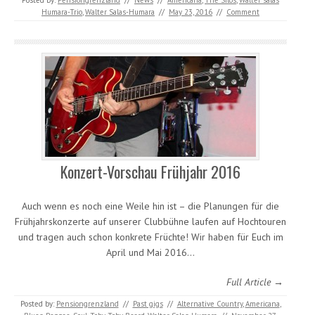
Posted by:
Pensiongrenzland
//
News
//
Americana
,
The Silos
,
Walter salas
Humara-Trio
,
Walter Salas-Humara
//
May 23, 2016
//
Comment
Konzert-Vorschau Frühjahr 2016
Auch wenn es noch eine Weile hin ist – die Planungen für die
Frühjahrskonzerte auf unserer Clubbühne laufen auf Hochtouren
und tragen auch schon konkrete Früchte! Wir haben für Euch im
April und Mai 2016…
Full Article →
Posted by:
Pensiongrenzland
//
Past gigs
//
Alternative Country
,
Americana
,