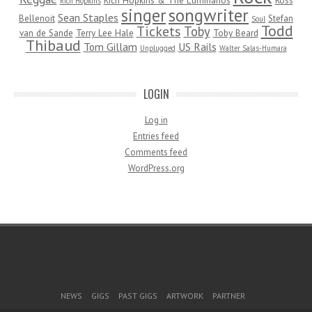
Rich Hopkins & The Luminarios
Ross
Rich Hopkins
songwriter
singer
Sean Staples
Bellenoit
Stefan
Soul
Todd
Tickets
Toby
van de Sande
Terry Lee Hale
Toby Beard
Thibaud
Tom Gillam
US Rails
Unplugged
Walter Salas-Humara
LOGIN
Log in
Entries feed
Comments feed
WordPress.org
Footer Menu
NEWS
GIGS
PAST GIGS
ARTWORK
PARTNER