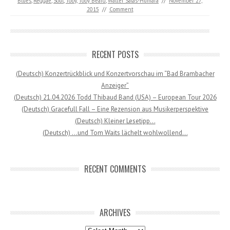
Blues
,
Reggae
,
Soul
,
Toby
,
Toby Beard
,
Walter Salas-Humara
//
November 27,
2015
//
Comment
RECENT POSTS
(Deutsch) Konzertrückblick und Konzertvorschau im “Bad Brambacher
Anzeiger”
(Deutsch) 21.04.2026 Todd Thibaud Band (USA) – European Tour 2026
(Deutsch) Gracefull Fall – Eine Rezension aus Musikerperspektive
(Deutsch) Kleiner Lesetipp…
(Deutsch) …und Tom Waits lächelt wohlwollend…
RECENT COMMENTS
ARCHIVES
Archives